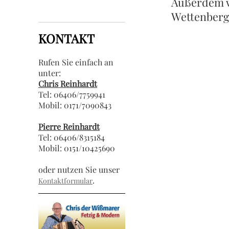
Außerdem w
Wettenberg
KONTAKT
Rufen Sie
einfach
an
unter:
Chris Reinhardt
Tel: 06406/7759941
Mobil: 0171/7090843
Pierre Reinhardt
Tel: 06406/8315184
Mobil: 0151/10425690
oder nutzen Sie unser
.
Kontaktformular